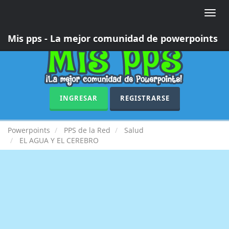
Toggle
naviga
Mis pps - La mejor comunidad de powerpoints
INGRESAR
REGISTRARSE
Powerpoints
PPS de la Red
Salud
EL AGUA Y EL CEREBRO