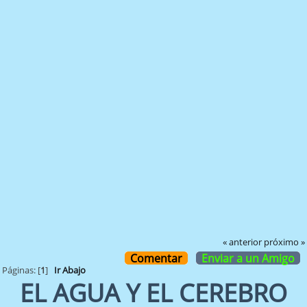
« anterior
próximo »
Comentar
Enviar a un Amigo
Páginas: [
1
]
Ir Abajo
EL AGUA Y EL CEREBRO