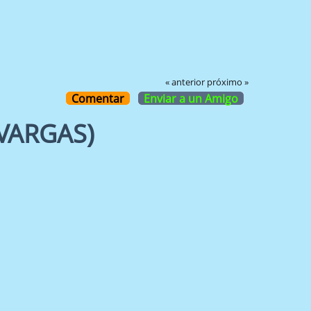
« anterior
próximo »
Comentar
Enviar a un Amigo
VARGAS)