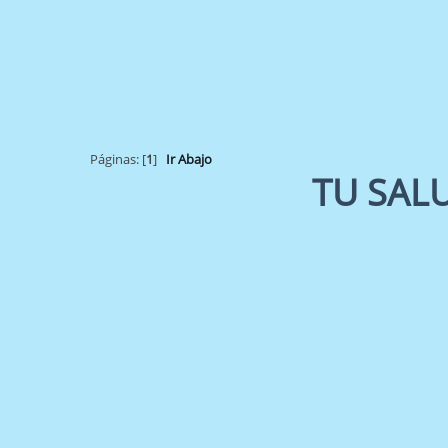
Páginas: [
1
]
Ir Abajo
TU SAL