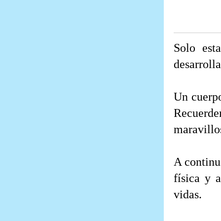
Solo est
desarrolla
Un cuerpo
Recuerde
maravillo
A continu
física y 
vidas.