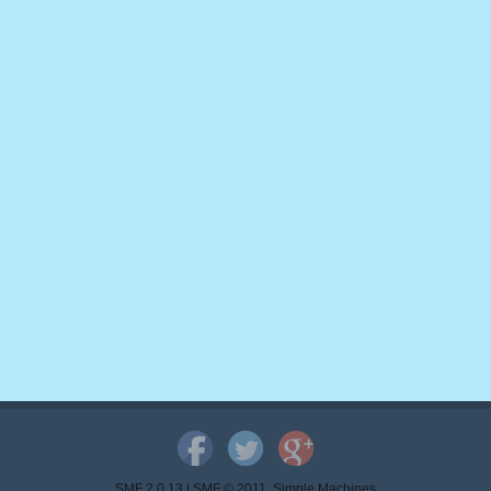
SMF 2.0.13
|
SMF © 2011
,
Simple Machines