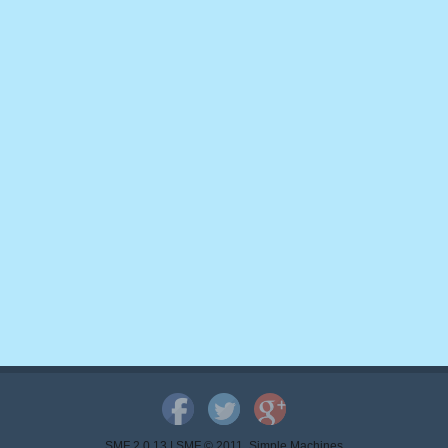
SMF 2.0.13
|
SMF © 2011
,
Simple Machines