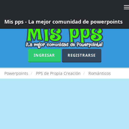
T
n
Mis pps - La mejor comunidad de powerpoints
INGRESAR
REGISTRARSE
Powerpoints
PPS de Propia Creación
Románticos