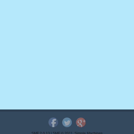
SMF 2.0.13
|
SMF © 2011
,
Simple Machines