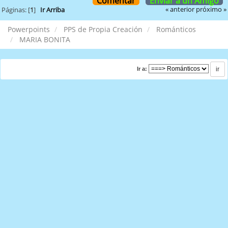
Comentar
Enviar a un Amigo
« anterior
próximo »
Páginas: [
1
]
Ir Arriba
Powerpoints
PPS de Propia Creación
Románticos
MARIA BONITA
Ir a: