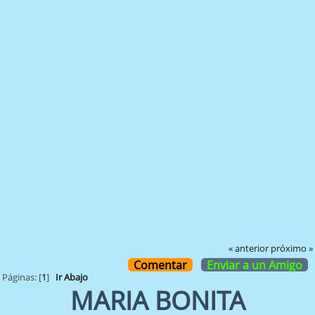
« anterior
próximo »
Comentar
Enviar a un Amigo
Páginas: [
1
]
Ir Abajo
MARIA BONITA