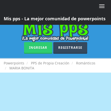
Toggle
naviga
Mis pps - La mejor comunidad de powerpoints
INGRESAR
REGISTRARSE
Powerpoints
PPS de Propia Creación
Románticos
MARIA BONITA