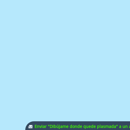
Enviar "Dibújame donde quede plasmada" a un 