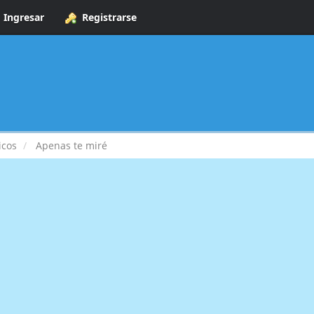
Ingresar
Registrarse
icos
Apenas te miré