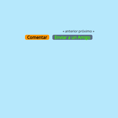
« anterior
próximo »
Comentar
Enviar a un Amigo