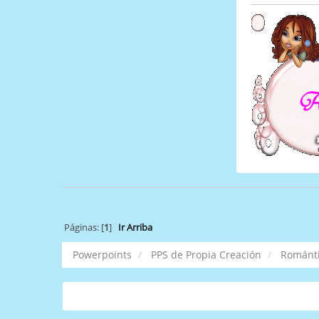
Páginas: [
1
]
Ir Arriba
Powerpoints
PPS de Propia Creación
Románt