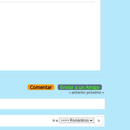
Comentar
Enviar a un Amigo
« anterior
próximo »
Ir a: