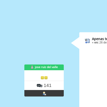
Apenas t
«
en:
26 de
jose ruiz del valle
141