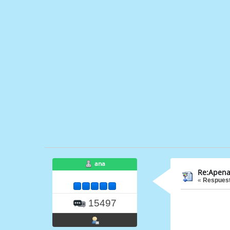
ana
Re:Apena
«
Respuest
15497