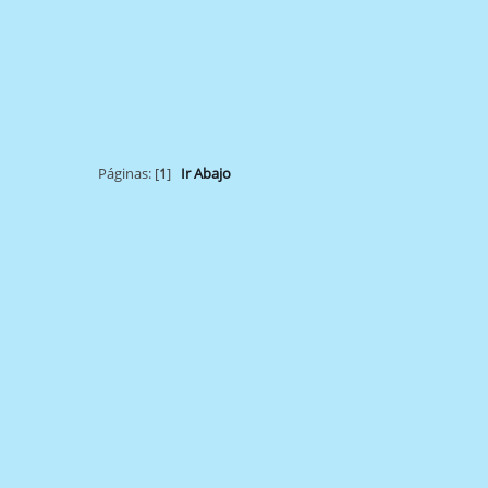
Páginas: [
1
]
Ir Abajo