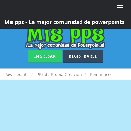
Toggle
naviga
Mis pps - La mejor comunidad de powerpoints
INGRESAR
REGISTRARSE
Powerpoints
PPS de Propia Creación
Románticos