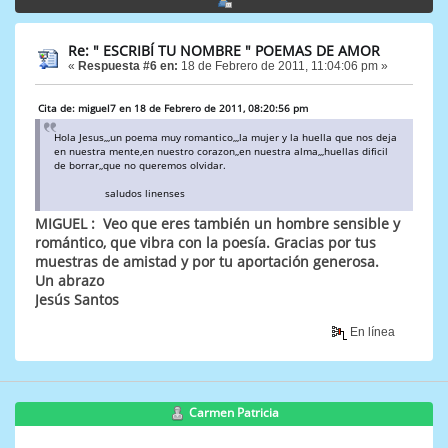
Re: " ESCRIBÍ TU NOMBRE " POEMAS DE AMOR
«
Respuesta #6 en:
18 de Febrero de 2011, 11:04:06 pm »
Cita de: miguel7 en 18 de Febrero de 2011, 08:20:56 pm
Hola Jesus,,,un poema muy romantico,,,la mujer y la huella que nos deja
en nuestra mente,en nuestro corazon,,en nuestra alma,,,huellas dificil
de borrar,,que no queremos olvidar.
saludos linenses
MIGUEL : Veo que eres también un hombre sensible y
romántico, que vibra con la poesía. Gracias por tus
muestras de amistad y por tu aportación generosa.
Un abrazo
Jesús Santos
En línea
Carmen Patricia