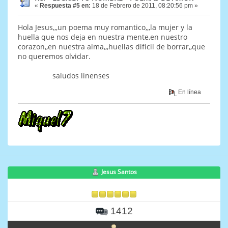
«
Respuesta #5 en:
18 de Febrero de 2011, 08:20:56 pm »
Hola Jesus,,,un poema muy romantico,,,la mujer y la
huella que nos deja en nuestra mente,en nuestro
corazon,,en nuestra alma,,,huellas dificil de borrar,,que
no queremos olvidar.
saludos linenses
En línea
Jesus Santos
1412