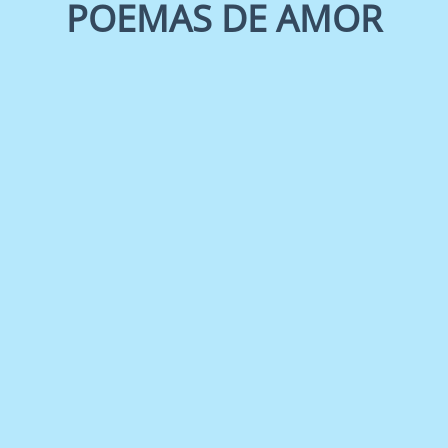
POEMAS DE AMOR