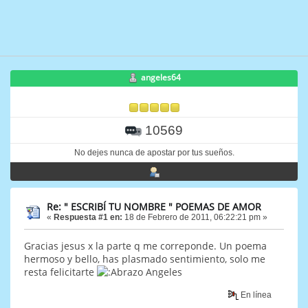
angeles64
10569
No dejes nunca de apostar por tus sueños.
Re: " ESCRIBÍ TU NOMBRE " POEMAS DE AMOR
«
Respuesta #1 en:
18 de Febrero de 2011, 06:22:21 pm »
Gracias jesus x la parte q me correponde. Un poema
hermoso y bello, has plasmado sentimiento, solo me
resta felicitarte
Angeles
En línea