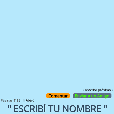
« anterior
próximo »
Comentar
Enviar a un Amigo
Páginas: [
1
]
2
Ir Abajo
" ESCRIBÍ TU NOMBRE "