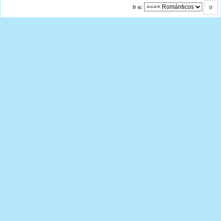
Ir a: