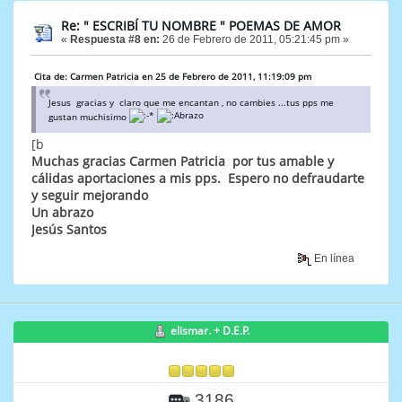
Re: " ESCRIBÍ TU NOMBRE " POEMAS DE AMOR
«
Respuesta #8 en:
26 de Febrero de 2011, 05:21:45 pm »
Cita de: Carmen Patricia en 25 de Febrero de 2011, 11:19:09 pm
Jesus gracias y claro que me encantan , no cambies ...tus pps me
gustan muchisimo
[b
Muchas gracias Carmen Patricia por tus amable y
cálidas aportaciones a mis pps. Espero no defraudarte
y seguir mejorando
Un abrazo
Jesús Santos
En línea
elismar. + D.E.P.
3186