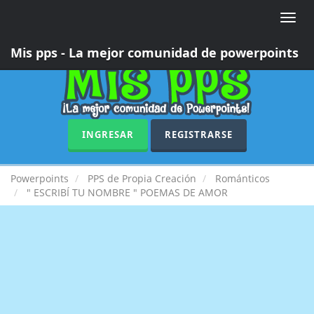
Toggle
naviga
Mis pps - La mejor comunidad de powerpoints
INGRESAR
REGISTRARSE
Powerpoints
PPS de Propia Creación
Románticos
" ESCRIBÍ TU NOMBRE " POEMAS DE AMOR