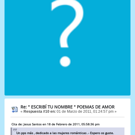
Re: " ESCRIBÍ TU NOMBRE " POEMAS DE AMOR
«
Respuesta #10 en:
01 de Marzo de 2011, 01:24:57 pm »
Cita de: Jesus Santos en 18 de Febrero de 2011, 05:58:36 pm
Un pps más , dedicado a las mujeres románticas .- Espero os guste.