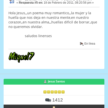
«
Respuesta #5 en:
18 de Febrero de 2011, 08:20:56 pm »
Hola Jesus,,,un poema muy romantico,,,la mujer y la
huella que nos deja en nuestra mente,en nuestro
corazon,,en nuestra alma,,,huellas dificil de borrar,,que
no queremos olvidar.
saludos linenses
En línea
Jesus Santos
1412