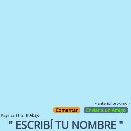
« anterior
próximo »
Comentar
Enviar a un Amigo
Páginas: [
1
]
2
Ir Abajo
" ESCRIBÍ TU NOMBRE "