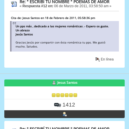
Re: " ESCRIBÍ TU NOMBRE " POEMAS DE AMOR
«
Respuesta #12 en:
06 de Marzo de 2011, 03:58:50 am »
Cita de: Jesus Santos en 18 de Febrero de 2011, 05:58:36 pm
Un pps más , dedicado a las mujeres románticas .- Espero os guste.
Un abrazo
Jesús Santos
Gracias Jesús por compartir con ésta romántica tu pps. Me gustó
mucho. Saludos.
En línea
Jesus Santos
1412
Re: " ESCRIBÍ TU NOMBRE " POEMAS DE AMOR