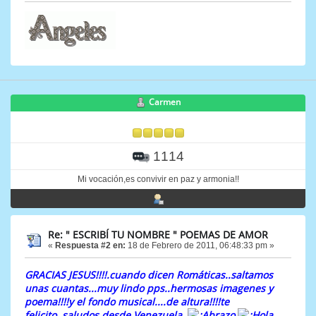
Carmen
1114
Mi vocación,es convivir en paz y armonia!!
Re: " ESCRIBÍ TU NOMBRE " POEMAS DE AMOR
«
Respuesta #2 en:
18 de Febrero de 2011, 06:48:33 pm »
GRACIAS JESUS!!!!.cuando dicen Romáticas..saltamos
unas cuantas...muy lindo pps..hermosas imagenes y
poema!!!!y el fondo musical....de altura!!!!te
felicito..saludos desde Venezuela.