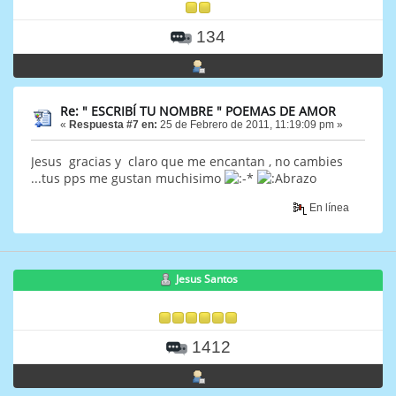
134
Re: " ESCRIBÍ TU NOMBRE " POEMAS DE AMOR
«
Respuesta #7 en:
25 de Febrero de 2011, 11:19:09 pm »
Jesus gracias y claro que me encantan , no cambies
...tus pps me gustan muchisimo
En línea
Jesus Santos
1412