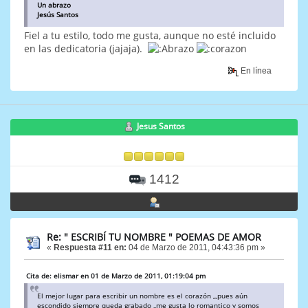
Un abrazo
Jesús Santos
Fiel a tu estilo, todo me gusta, aunque no esté incluido
en las dedicatoria (jajaja).
En línea
Jesus Santos
1412
Re: " ESCRIBÍ TU NOMBRE " POEMAS DE AMOR
«
Respuesta #11 en:
04 de Marzo de 2011, 04:43:36 pm »
Cita de: elismar en 01 de Marzo de 2011, 01:19:04 pm
El mejor lugar para escribir un nombre es el corazón ,,,pues aún
escondido siempre queda grabado ,,me gusta lo romantico y somos