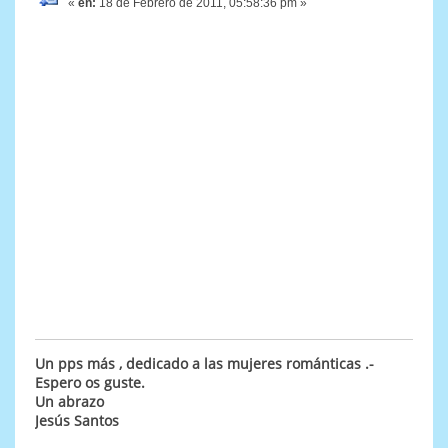
«
en:
18 de Febrero de 2011, 05:58:36 pm »
Un pps más , dedicado a las mujeres románticas .-
Espero os guste.
Un abrazo
Jesús Santos