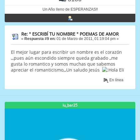
Un Año lleno de ESPERANZAS!!
Re: " ESCRIBÍ TU NOMBRE " POEMAS DE AMOR
«
Respuesta #9 en:
01 de Marzo de 2011, 01:19:04 pm »
El mejor lugar para escribir un nombre es el corazón
,,,pues aún escondido siempre queda grabado ,,me
gusta lo romantico y somos muchas que sabemos
apreciar el romanticismo,,,Un saludo Jesús
Eli
En línea
lu_bar25