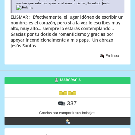
muchas que sabemos apreciar el romanticismo,,,Un saludo Jesús
Eli
ELISMAR : Efectivamente, el lugar idóneo de escribir un
nombre, es el corazón, pero si a la vez lo escribes muy
alto, muy alto... siempre lo estarás contemplando...
Gracias por tu dosis de romanticismo y gracias por
apoyar incondicionalmente a mis psps. Un abrazo
Jesús Santos
En línea
MARGRACIA
337
Gracias por compartir sus trabajos.