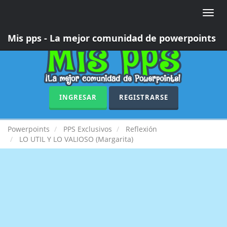
Toggle
naviga
Mis pps - La mejor comunidad de powerpoints
INGRESAR
REGISTRARSE
Powerpoints
PPS Exclusivos
Reflexión
LO UTIL Y LO VALIOSO (Margarita)