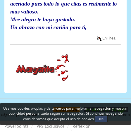
acertado pues todo lo que citas es realmente lo
mas valioso.
Mee alegro te haya gustado.
Un abrazo con mi cariño para ti,
En línea
Usamos cookies propias y de terceros para mejorar la navegación y mostrar
Comentar
Enviar a un Amigo
publicidad personalizada según su navegación. Si continua navegando
« anterior
próximo »
Páginas: [
1
]
Ir Arriba
consideramos que acepta el uso de cookies
OK
Powerpoints
PPS Exclusivos
Reflexión