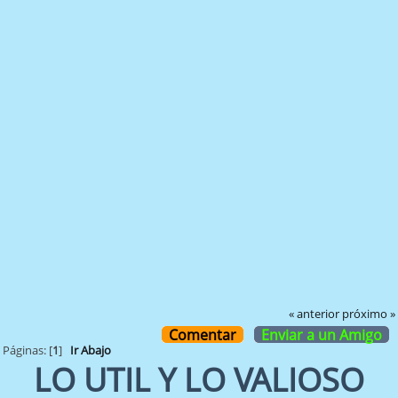
« anterior
próximo »
Comentar
Enviar a un Amigo
Páginas: [
1
]
Ir Abajo
LO UTIL Y LO VALIOSO