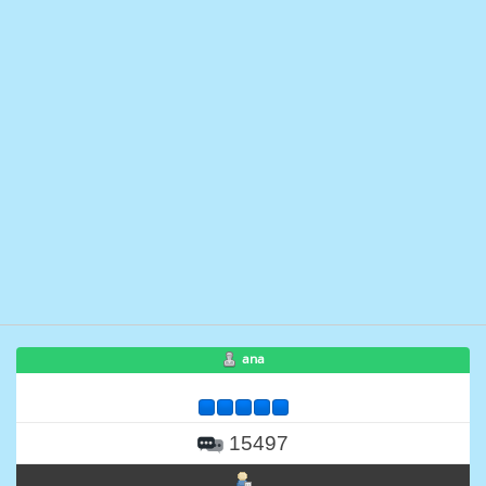
ana
15497