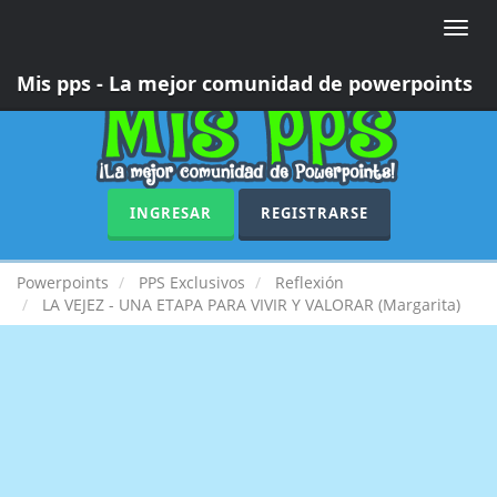
Toggle
naviga
Mis pps - La mejor comunidad de powerpoints
INGRESAR
REGISTRARSE
Powerpoints
PPS Exclusivos
Reflexión
LA VEJEZ - UNA ETAPA PARA VIVIR Y VALORAR (Margarita)