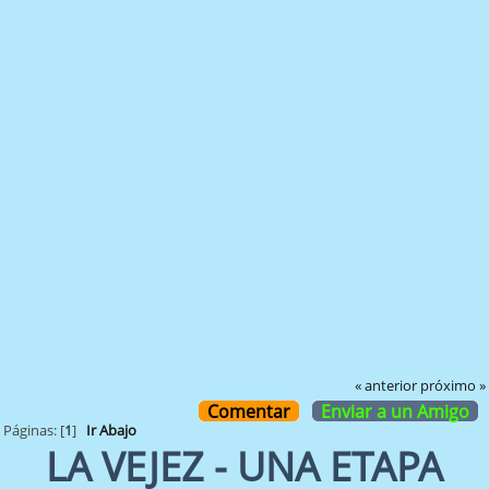
« anterior
próximo »
Comentar
Enviar a un Amigo
Páginas: [
1
]
Ir Abajo
LA VEJEZ - UNA ETAPA