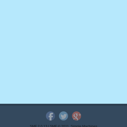
SMF 2.0.13
|
SMF © 2011
,
Simple Machines