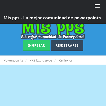
Toggle
naviga
Mis pps - La mejor comunidad de powerpoints
INGRESAR
REGISTRARSE
Powerpoints
PPS Exclusivos
Reflexión