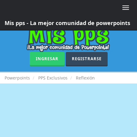
Toggle
naviga
Mis pps - La mejor comunidad de powerpoints
INGRESAR
REGISTRARSE
Powerpoints
PPS Exclusivos
Reflexión