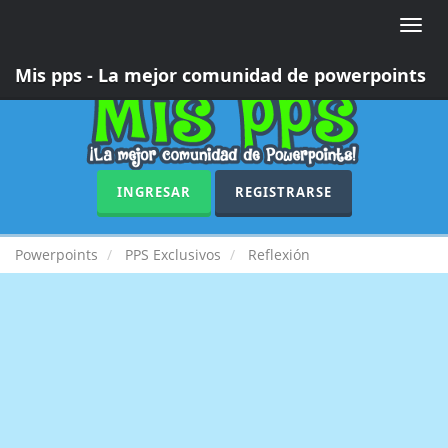
Toggle
naviga
Mis pps - La mejor comunidad de powerpoints
INGRESAR
REGISTRARSE
Powerpoints
PPS Exclusivos
Reflexión