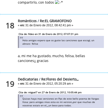
compartirlo, con todos
Románticos
/
Re:EL GRAMOFONO
18
«
en:
31 de Enero de 2012, 08:42:41 pm »
Cita de: fideo en 31 de Enero de 2012, 07:07:31 pm
Hola amigos espero que os guste las canciones que escogi, un
abrazo felisa
a, mi me ha gustado, mucho, felisa, bellas
canciones¡¡ gracias
Dedicatorias
/
Re:Flores del Desierto,,,
19
«
en:
31 de Enero de 2012, 05:20:29 am »
Cita de: miguel7 en 27 de Enero de 2012, 10:05:44 pm
Quizas haya mas versiones en Pps de este bello poema de Vargas
llosa; pero amigas mias esta es mi version,,por que muchas de
vosotras estais en el,,,,un beso para todas.