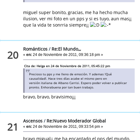
miguel super bonito, gracias, me ha hecho mucha
ilusion, ver mi foto en un pps y si es tuyo, aun mas¡¡
que la vida te sonrria siempre¡¡
Románticos
/
Re:El Mundo,,,
20
«
en:
24 de Noviembre de 2011, 09:36:18 pm »
Cita de: Helga en 24 de Noviembre de 2011, 05:45:22 pm
Precioso tu pps y me lleno de emoción. Y ademas !Qué
causalidad!. Hace tres días acabe el mismo pero en
versión italiana de Albano Carrisi. Espero poder volver a publicar
pronto. Enhorabuena por tan buen trabajo.
bravo, bravo, bravisimo¡¡¡
Ascensos
/
Re:Nuevo Moderador Global
21
«
en:
24 de Noviembre de 2011, 09:33:54 pm »
bravo migual¡¡ me ha encantado el pps del mundo,