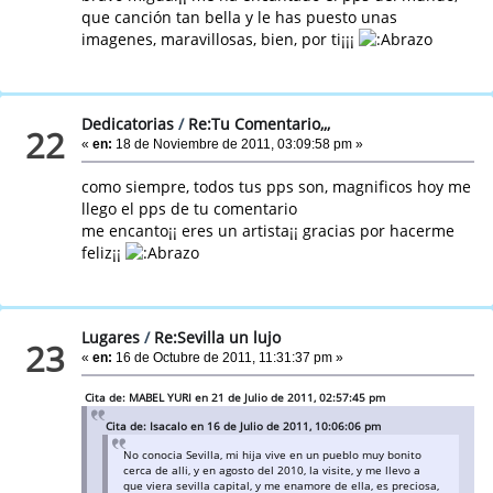
que canción tan bella y le has puesto unas
imagenes, maravillosas, bien, por ti¡¡¡
Dedicatorias
/
Re:Tu Comentario,,,
22
«
en:
18 de Noviembre de 2011, 03:09:58 pm »
como siempre, todos tus pps son, magnificos hoy me
llego el pps de tu comentario
me encanto¡¡ eres un artista¡¡ gracias por hacerme
feliz¡¡
Lugares
/
Re:Sevilla un lujo
23
«
en:
16 de Octubre de 2011, 11:31:37 pm »
Cita de: MABEL YURI en 21 de Julio de 2011, 02:57:45 pm
Cita de: Isacalo en 16 de Julio de 2011, 10:06:06 pm
No conocia Sevilla, mi hija vive en un pueblo muy bonito
cerca de alli, y en agosto del 2010, la visite, y me llevo a
que viera sevilla capital, y me enamore de ella, es preciosa,