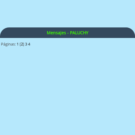
Mensajes - PALUCHY
Páginas:
1
[
2
]
3
4