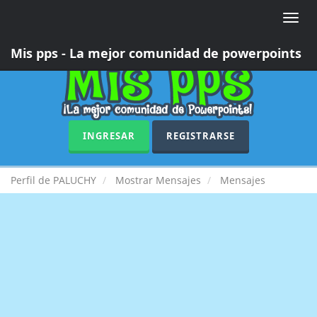
Toggle
naviga
Mis pps - La mejor comunidad de powerpoints
INGRESAR
REGISTRARSE
Perfil de PALUCHY
Mostrar Mensajes
Mensajes