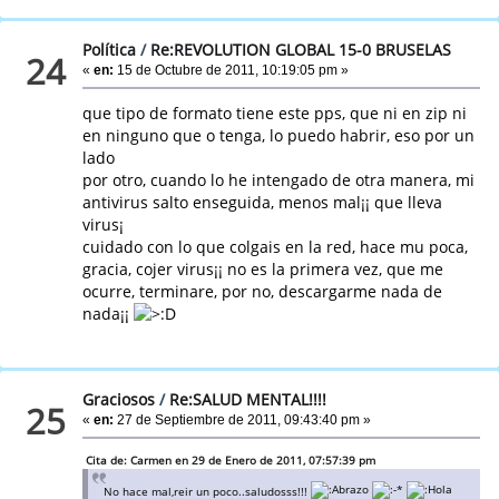
Política
/
Re:REVOLUTION GLOBAL 15-0 BRUSELAS
24
«
en:
15 de Octubre de 2011, 10:19:05 pm »
que tipo de formato tiene este pps, que ni en zip ni
en ninguno que o tenga, lo puedo habrir, eso por un
lado
por otro, cuando lo he intengado de otra manera, mi
antivirus salto enseguida, menos mal¡¡ que lleva
virus¡
cuidado con lo que colgais en la red, hace mu poca,
gracia, cojer virus¡¡ no es la primera vez, que me
ocurre, terminare, por no, descargarme nada de
nada¡¡
Graciosos
/
Re:SALUD MENTAL!!!!
25
«
en:
27 de Septiembre de 2011, 09:43:40 pm »
Cita de: Carmen en 29 de Enero de 2011, 07:57:39 pm
No hace mal,reir un poco..saludosss!!!