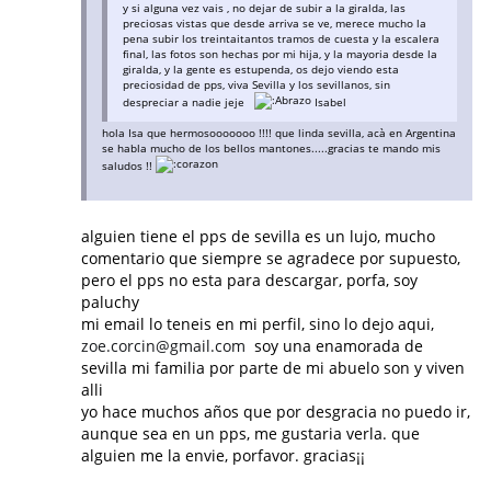
y si alguna vez vais , no dejar de subir a la giralda, las
preciosas vistas que desde arriva se ve, merece mucho la
pena subir los treintaitantos tramos de cuesta y la escalera
final, las fotos son hechas por mi hija, y la mayoria desde la
giralda, y la gente es estupenda, os dejo viendo esta
preciosidad de pps, viva Sevilla y los sevillanos, sin
despreciar a nadie jeje
Isabel
hola Isa que hermosooooooo !!!! que linda sevilla, acà en Argentina
se habla mucho de los bellos mantones.....gracias te mando mis
saludos !!
alguien tiene el pps de sevilla es un lujo, mucho
comentario que siempre se agradece por supuesto,
pero el pps no esta para descargar, porfa, soy
paluchy
mi email lo teneis en mi perfil, sino lo dejo aqui,
zoe.corcin@gmail.com
soy una enamorada de
sevilla mi familia por parte de mi abuelo son y viven
alli
yo hace muchos años que por desgracia no puedo ir,
aunque sea en un pps, me gustaria verla. que
alguien me la envie, porfavor. gracias¡¡