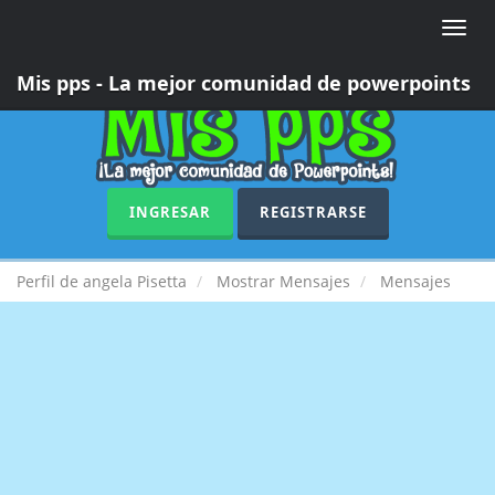
Toggle
naviga
Mis pps - La mejor comunidad de powerpoints
INGRESAR
REGISTRARSE
Perfil de angela Pisetta
Mostrar Mensajes
Mensajes