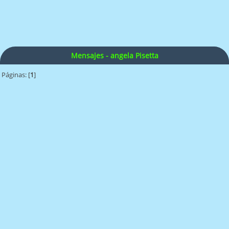
Mensajes - angela Pisetta
Páginas: [
1
]