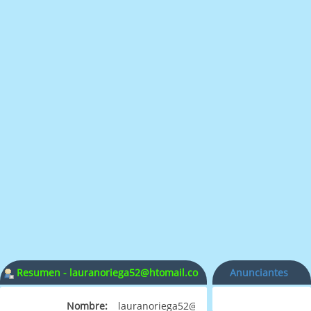
Resumen - lauranoriega52@htomail.co
Anunciantes
Nombre:
lauranoriega52@htomail.co