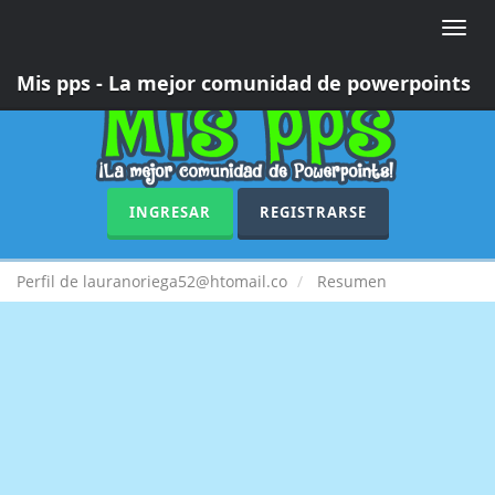
Toggle
naviga
Mis pps - La mejor comunidad de powerpoints
INGRESAR
REGISTRARSE
Perfil de lauranoriega52@htomail.co
Resumen