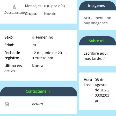
Imagenes
Mensajes:
0 (0 por día)
Desconectado
Grupo:
Novato
Actualmente no
hay imagenes.
Sexo:
Femenino
Sobre mi
Edad:
70
Fecha de
12 de Junio de 2011,
Escribire aqui
registro:
07:01:18 pm
mas tarde. :)
Última vez
Nunca
activo:
Hora
08 de
Local:
Agosto
de 2026,
Contactame :)
03:02:03
pm
oculto