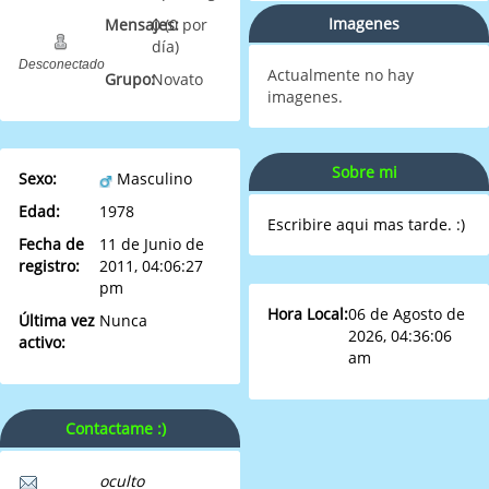
Imagenes
Mensajes:
0 (0 por
día)
Desconectado
Actualmente no hay
Grupo:
Novato
imagenes.
Sobre mi
Sexo:
Masculino
Edad:
1978
Escribire aqui mas tarde. :)
Fecha de
11 de Junio de
registro:
2011, 04:06:27
pm
Hora Local:
06 de Agosto de
Última vez
Nunca
2026, 04:36:06
activo:
am
Contactame :)
oculto