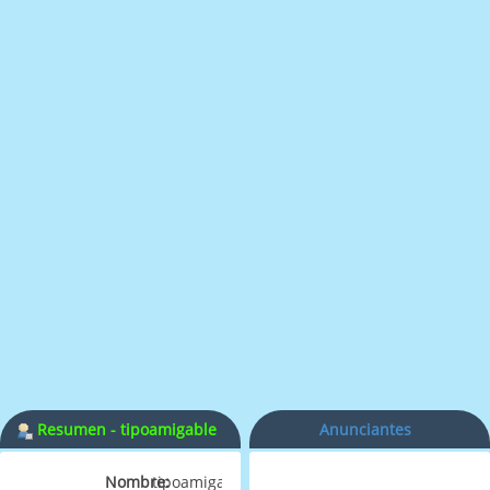
Resumen - tipoamigable
Anunciantes
Nombre:
tipoamigable