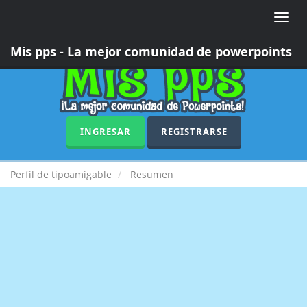
Toggle
naviga
Mis pps - La mejor comunidad de powerpoints
INGRESAR
REGISTRARSE
Perfil de tipoamigable
Resumen