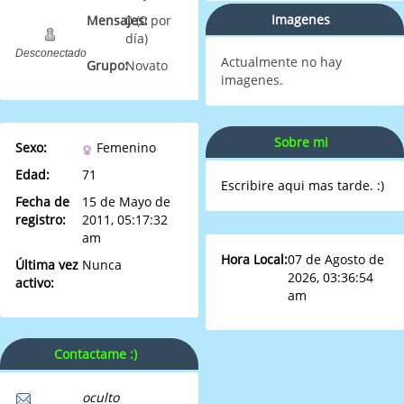
Imagenes
Mensajes:
0 (0 por
día)
Desconectado
Actualmente no hay
Grupo:
Novato
imagenes.
Sobre mi
Sexo:
Femenino
Edad:
71
Escribire aqui mas tarde. :)
Fecha de
15 de Mayo de
registro:
2011, 05:17:32
am
Hora Local:
07 de Agosto de
Última vez
Nunca
2026, 03:36:54
activo:
am
Contactame :)
oculto