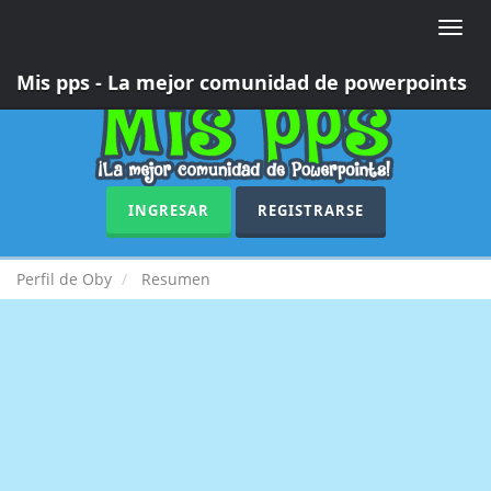
Toggle
naviga
Mis pps - La mejor comunidad de powerpoints
INGRESAR
REGISTRARSE
Perfil de Oby
Resumen