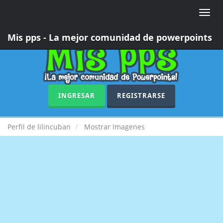
Toggle
naviga
Mis pps - La mejor comunidad de powerpoints
INGRESAR
REGISTRARSE
Perfil de lilincuban
Mostrar Imagenes