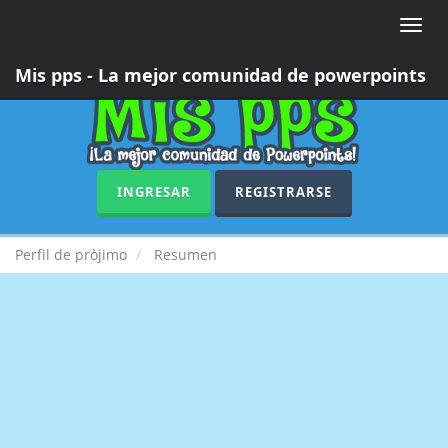
Toggle
naviga
Mis pps - La mejor comunidad de powerpoints
INGRESAR
REGISTRARSE
Perfil de pròjimo
Resumen