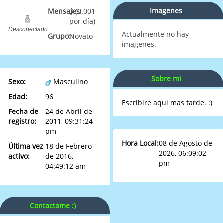
Imagenes
Mensajes:
3 (0.001
por día)
Desconectado
Actualmente no hay
Grupo:
Novato
imagenes.
Sobre mi
Sexo:
Masculino
Edad:
96
Escribire aqui mas tarde. :)
Fecha de
24 de Abril de
registro:
2011, 09:31:24
pm
Hora Local:
08 de Agosto de
Última vez
18 de Febrero
2026, 06:09:02
activo:
de 2016,
pm
04:49:12 am
Contactame :)