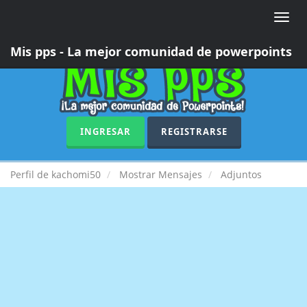
Toggle
naviga
Mis pps - La mejor comunidad de powerpoints
INGRESAR
REGISTRARSE
Perfil de kachomi50
Mostrar Mensajes
Adjuntos