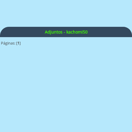
Adjuntos - kachomi50
Páginas: [
1
]