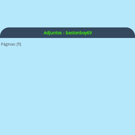
Adjuntos - bastonboy69
Páginas: [
1
]