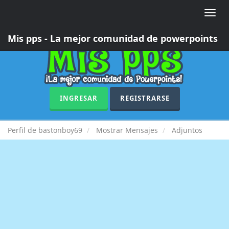
Toggle
naviga
Mis pps - La mejor comunidad de powerpoints
INGRESAR
REGISTRARSE
Perfil de bastonboy69
Mostrar Mensajes
Adjuntos