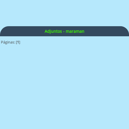
Adjuntos - maraman
Páginas: [
1
]