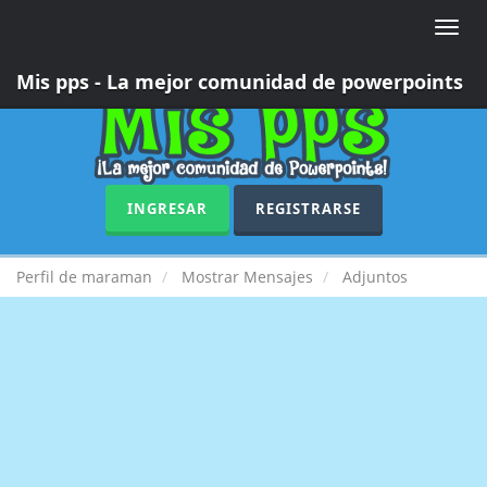
Toggle
naviga
Mis pps - La mejor comunidad de powerpoints
INGRESAR
REGISTRARSE
Perfil de maraman
Mostrar Mensajes
Adjuntos