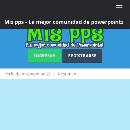
Toggle
naviga
Mis pps - La mejor comunidad de powerpoints
INGRESAR
REGISTRARSE
Perfil de mrgoodman62
Resumen