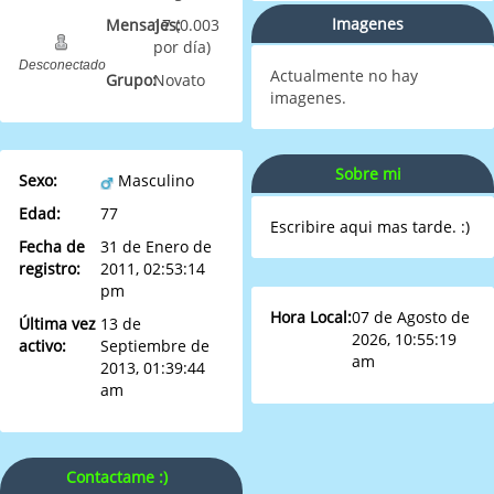
Imagenes
Mensajes:
17 (0.003
por día)
Desconectado
Actualmente no hay
Grupo:
Novato
imagenes.
Sobre mi
Sexo:
Masculino
Edad:
77
Escribire aqui mas tarde. :)
Fecha de
31 de Enero de
registro:
2011, 02:53:14
pm
Hora Local:
07 de Agosto de
Última vez
13 de
2026, 10:55:19
activo:
Septiembre de
am
2013, 01:39:44
am
Contactame :)