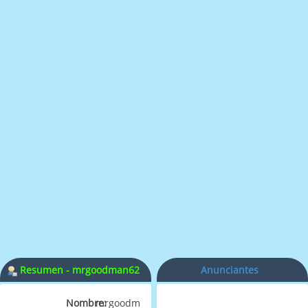
Resumen - mrgoodman62
Anunciantes
Nombre:
mrgoodman62