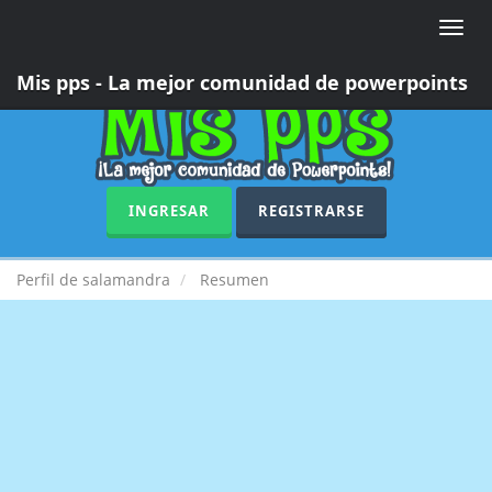
Toggle
naviga
Mis pps - La mejor comunidad de powerpoints
INGRESAR
REGISTRARSE
Perfil de salamandra
Resumen