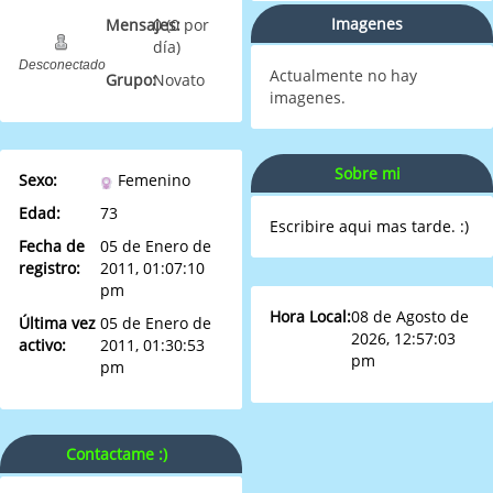
Imagenes
Mensajes:
0 (0 por
día)
Desconectado
Actualmente no hay
Grupo:
Novato
imagenes.
Sobre mi
Sexo:
Femenino
Edad:
73
Escribire aqui mas tarde. :)
Fecha de
05 de Enero de
registro:
2011, 01:07:10
pm
Hora Local:
08 de Agosto de
Última vez
05 de Enero de
2026, 12:57:03
activo:
2011, 01:30:53
pm
pm
Contactame :)