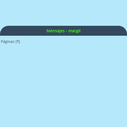
Mensajes - margil
Páginas: [
1
]