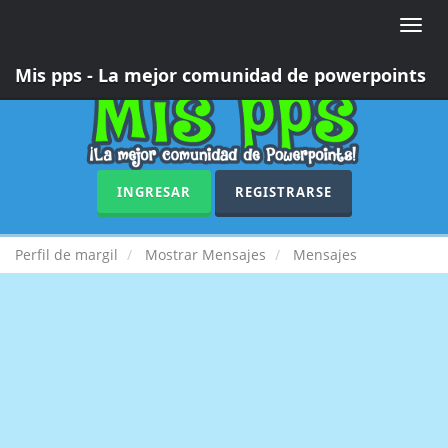
Toggle
naviga
Mis pps - La mejor comunidad de powerpoints
INGRESAR
REGISTRARSE
Perfil de margil
Mostrar Mensajes
Mensajes