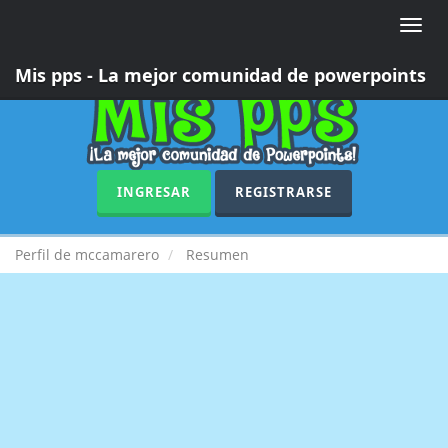
Toggle
naviga
Mis pps - La mejor comunidad de powerpoints
INGRESAR
REGISTRARSE
Perfil de mccamarero
Resumen