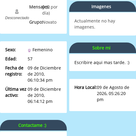
Imagenes
Mensajes:
0 (0 por
día)
Desconectado
Actualmente no hay
Grupo:
Novato
imagenes.
Sobre mi
Sexo:
Femenino
Edad:
57
Escribire aqui mas tarde. :)
Fecha de
09 de Diciembre
registro:
de 2010,
06:10:34 pm
Hora Local:
09 de Agosto de
Última vez
09 de Diciembre
2026, 05:26:20
activo:
de 2010,
pm
06:14:12 pm
Contactame :)