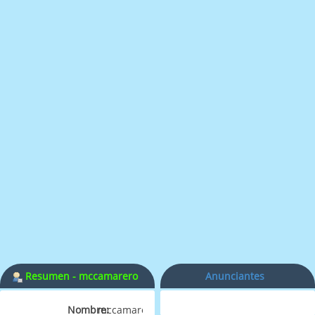
Resumen - mccamarero
Anunciantes
Nombre:
mccamarero