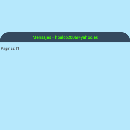
Mensajes - hoalco2006@yahoo.es
Páginas: [
1
]