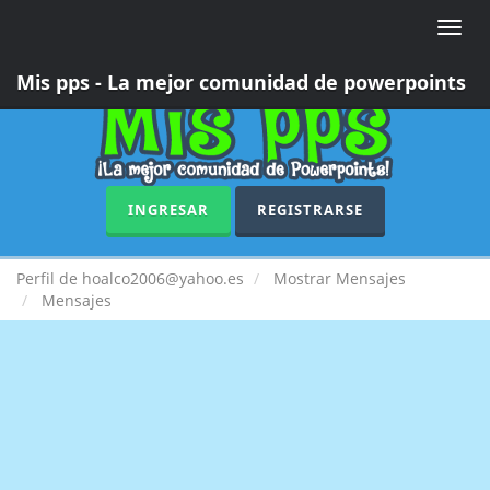
Toggle
naviga
Mis pps - La mejor comunidad de powerpoints
INGRESAR
REGISTRARSE
Perfil de hoalco2006@yahoo.es
Mostrar Mensajes
Mensajes