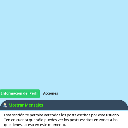
Información del Perfil
Acciones
Mostrar Mensajes
Esta sección te permite ver todos los posts escritos por este usuario.
Ten en cuenta que sólo puedes ver los posts escritos en zonas a las
que tienes acceso en este momento.