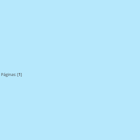
Páginas: [
1
]