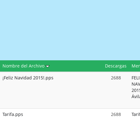
Nombre del Archivo
Descargas
Men
¡Feliz Navidad 2015!.pps
2688
FEL
NAV
2015
Ávil
Tarifa.pps
2688
Tari