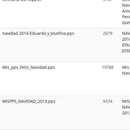
Nav
Ant
Per
Gom
navidad 2014 Eduardo y Josefina.pps
2679
NAV
2014
EDU
JOS
Mis_pps_Feliz_Navidad.pps
19788
Mis 
Nav
MISPPS_NAVIDAD_2013.pps
9374
MIS
NAV
201