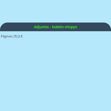
Adjuntos - boletin-mispps
Páginas: [
1
]
2
3