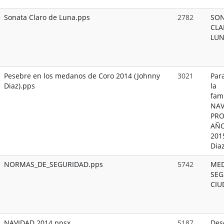
Sonata Claro de Luna.pps
2782
SO
CLA
LU
Pesebre en los medanos de Coro 2014 (Johnny
3021
Para
Diaz).pps
la
fami
NAV
PRO
AÑ
2015
Dia
NORMAS_DE_SEGURIDAD.pps
5742
MED
SEG
CIU
NAVIDAD 2014.ppsx
5187
Des