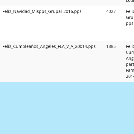
Loui
Feliz_Navidad_Mispps_Grupal-2016.pps
4027
Feli
Gru
pps
Feliz_Cumpleaños_Angeles_FLA_V_A_20014.pps
1885
Feli
Cum
Ang
part
Fami
201