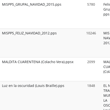
MISPPS_GRUPAL_NAVIDAD_2015.pps
5780
Feli
Gru
pps
MISPPS_FELIZ_NAVIDAD_2012.pps
10246
MIS
NAV
201
MALDITA CUARENTENA (Colacho Vera).ppsx
2099
MAL
CU
(Col
Luz en la oscuridad (Louis Braille).pps
1848
EL 
TRA
MU
LA
OSC