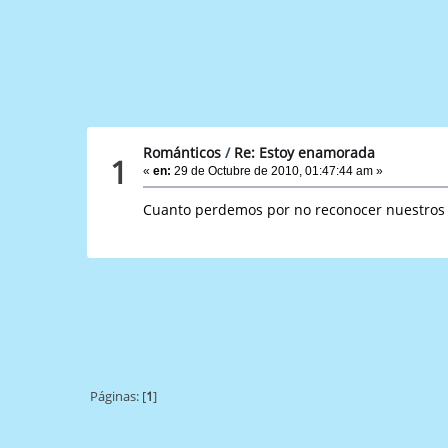
Románticos
/
Re: Estoy enamorada
1
«
en:
29 de Octubre de 2010, 01:47:44 am »
Cuanto perdemos por no reconocer nuestros s
Páginas: [
1
]