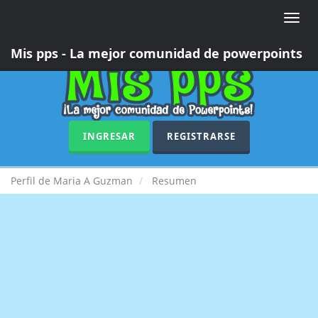
Toggle
naviga
Mis pps - La mejor comunidad de powerpoints
INGRESAR
REGISTRARSE
Perfil de Maria A Guzman
Resumen