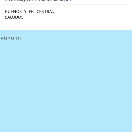
BUENOS Y FELICES DIA..
SALUDOS
Páginas: [
1
]