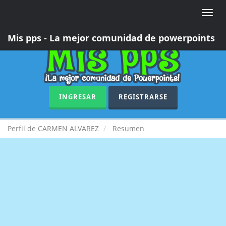
Toggle
naviga
Mis pps - La mejor comunidad de powerpoints
INGRESAR
REGISTRARSE
Perfil de CARMEN ALVAREZ
Resumen