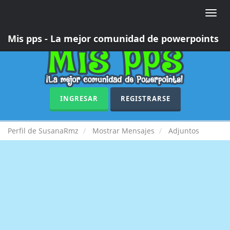
Toggle
naviga
Mis pps - La mejor comunidad de powerpoints
INGRESAR
REGISTRARSE
Perfil de SusanaRmz
Mostrar Mensajes
Adjuntos