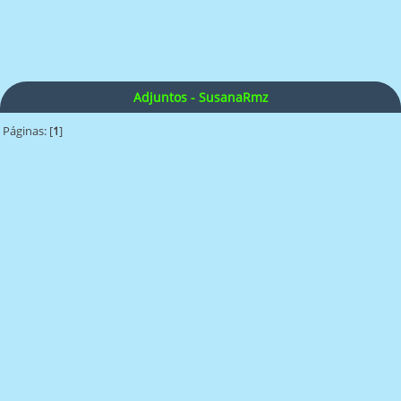
Adjuntos - SusanaRmz
Páginas: [
1
]