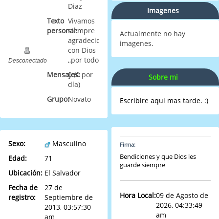
Diaz
Imagenes
Texto
Vivamos
personal:
siempre
Actualmente no hay
agradecidos
imagenes.
con Dios
,,por todo
Desconectado
Mensajes:
0 (0 por
Sobre mi
día)
Grupo:
Novato
Escribire aqui mas tarde. :)
Sexo:
Masculino
Firma:
Bendiciones y que Dios les
Edad:
71
guarde siempre
Ubicación:
El Salvador
Fecha de
27 de
Hora Local:
09 de Agosto de
registro:
Septiembre de
2026, 04:33:49
2013, 03:57:30
am
am