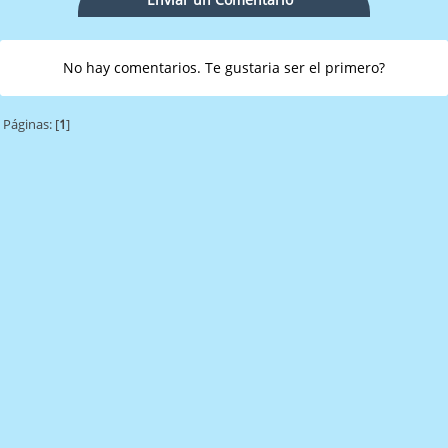
No hay comentarios. Te gustaria ser el primero?
Páginas: [
1
]