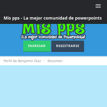
Toggle
naviga
Mis pps - La mejor comunidad de powerpoints
INGRESAR
REGISTRARSE
Perfil de Benjamin Diaz
Resumen