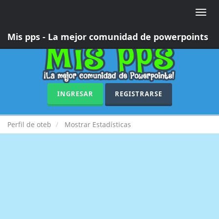
Toggle
naviga
Mis pps - La mejor comunidad de powerpoints
INGRESAR
REGISTRARSE
Perfil de oteb
Mostrar Estadísticas