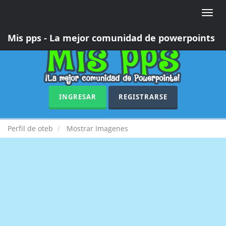
Toggle
naviga
Mis pps - La mejor comunidad de powerpoints
INGRESAR
REGISTRARSE
Perfil de oteb
Mostrar Imagenes