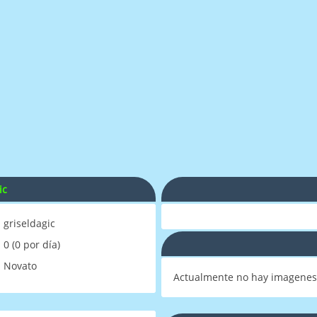
ic
griseldagic
0 (0 por día)
Novato
Actualmente no hay imagenes