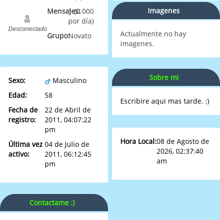
Imagenes
Mensajes:
1 (0.000
por día)
Desconectado
Actualmente no hay
Grupo:
Novato
imagenes.
Sobre mi
Sexo:
Masculino
Edad:
58
Escribire aqui mas tarde. :)
Fecha de
22 de Abril de
registro:
2011, 04:07:22
pm
Hora Local:
08 de Agosto de
Última vez
04 de Julio de
2026, 02:37:40
activo:
2011, 06:12:45
am
pm
Contactame :)