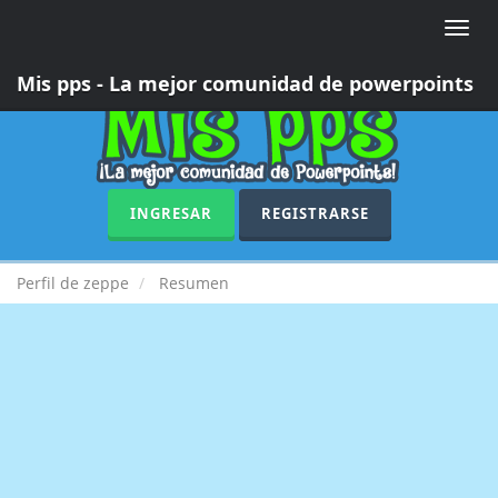
Toggle
naviga
Mis pps - La mejor comunidad de powerpoints
INGRESAR
REGISTRARSE
Perfil de zeppe
Resumen