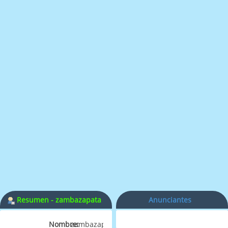
Resumen - zambazapata
Anunciantes
Nombre:
zambazapata