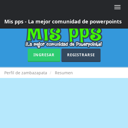
Toggle
naviga
Mis pps - La mejor comunidad de powerpoints
INGRESAR
REGISTRARSE
Perfil de zambazapata
Resumen