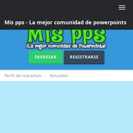
Toggle
naviga
Mis pps - La mejor comunidad de powerpoints
INGRESAR
REGISTRARSE
Perfil de maraman
Resumen