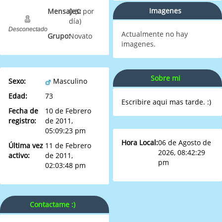
Imagenes
Mensajes:
0 (0 por
día)
Desconectado
Actualmente no hay
Grupo:
Novato
imagenes.
Sobre mi
Sexo:
Masculino
Edad:
73
Escribire aqui mas tarde. :)
Fecha de
10 de Febrero
registro:
de 2011,
05:09:23 pm
Hora Local:
06 de Agosto de
Última vez
11 de Febrero
2026, 08:42:29
activo:
de 2011,
pm
02:03:48 pm
Contactame :)