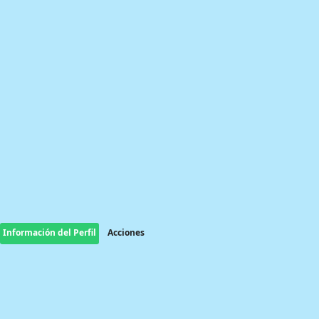
Información del Perfil
Acciones