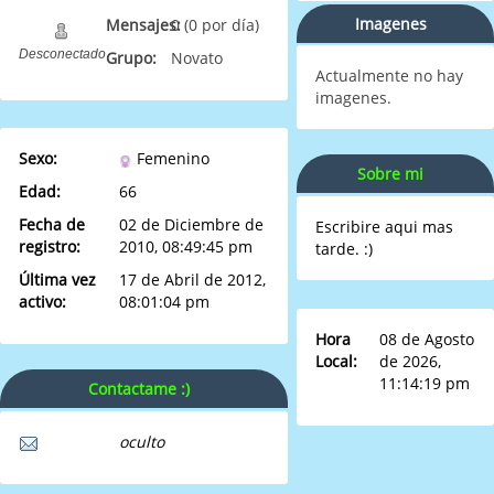
Imagenes
Mensajes:
0 (0 por día)
Desconectado
Grupo:
Novato
Actualmente no hay
imagenes.
Sexo:
Femenino
Sobre mi
Edad:
66
Fecha de
02 de Diciembre de
Escribire aqui mas
registro:
2010, 08:49:45 pm
tarde. :)
Última vez
17 de Abril de 2012,
activo:
08:01:04 pm
Hora
08 de Agosto
Local:
de 2026,
11:14:19 pm
Contactame :)
oculto