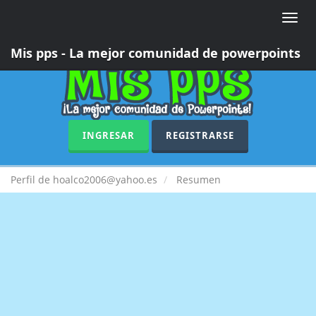
Toggle
naviga
Mis pps - La mejor comunidad de powerpoints
INGRESAR
REGISTRARSE
Perfil de hoalco2006@yahoo.es
Resumen