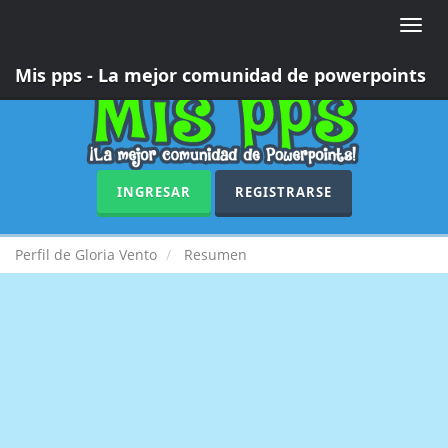
Toggle
naviga
Mis pps - La mejor comunidad de powerpoints
INGRESAR
REGISTRARSE
Perfil de Gloria Vento
Resumen