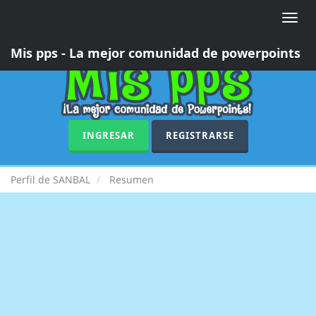
Toggle
naviga
Mis pps - La mejor comunidad de powerpoints
INGRESAR
REGISTRARSE
Perfil de SANBAL
Resumen