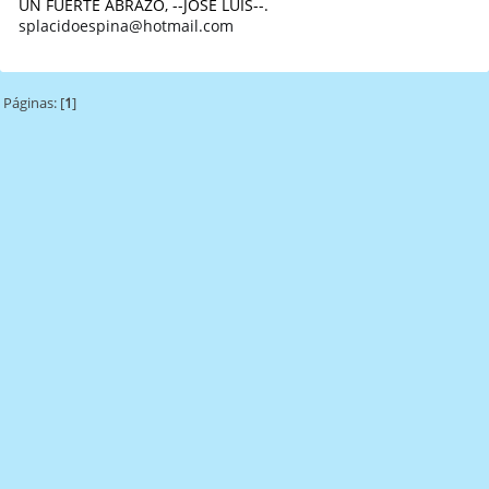
UN FUERTE ABRAZO, --JOSE LUIS--.
splacidoespina@hotmail.com
Páginas: [
1
]