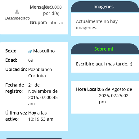
Imagenes
Mensajes:
33 (0.008
por día)
Desconectado
Actualmente no hay
Grupo:
Colaborador
imagenes.
Sobre mi
Sexo:
Masculino
Edad:
69
Escribire aqui mas tarde. :)
Ubicación:
Pozoblanco -
Cordoba
Fecha de
21 de
Hora Local:
06 de Agosto de
registro:
Noviembre de
2026, 02:25:02
2015, 07:00:45
pm
am
Última vez
Hoy
a las
activo:
10:19:53 am