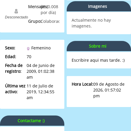
Imagenes
Mensajes:
48 (0.008
por día)
Desconectado
Actualmente no hay
Grupo:
Colaborador
imagenes.
Sobre mi
Sexo:
Femenino
Edad:
70
Escribire aqui mas tarde. :)
Fecha de
04 de Junio de
registro:
2009, 01:02:38
am
Hora Local:
09 de Agosto de
Última vez
11 de Julio de
2026, 01:57:02
activo:
2019, 12:34:55
pm
am
Contactame :)