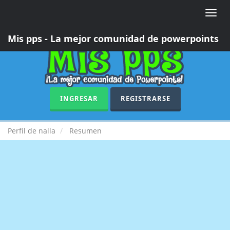
Toggle
naviga
Mis pps - La mejor comunidad de powerpoints
INGRESAR
REGISTRARSE
Perfil de nalla
Resumen