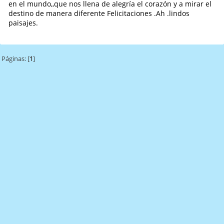
en el mundo,,que nos llena de alegría el corazón y a mirar el
destino de manera diferente Felicitaciones .Ah .lindos
paisajes.
Páginas: [
1
]